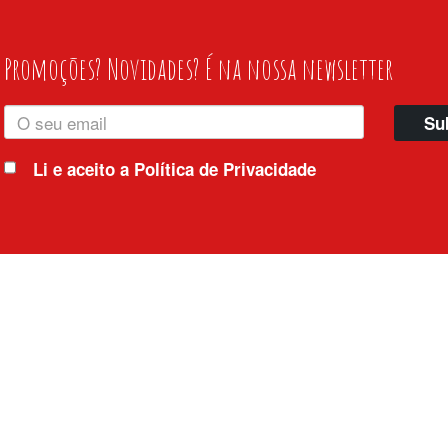
Promoções? Novidades? É na nossa newsletter
Su
Li e aceito a
Política de Privacidade
Horário
Somos
Aberto de 3ª feira a domingo
Almoços
11:30 - 15:0
tas Frequentes
Jantares
19:00 - 22:3
 e Condições