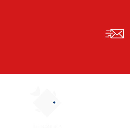
Ajuda
Quem 
Pergun
Termos